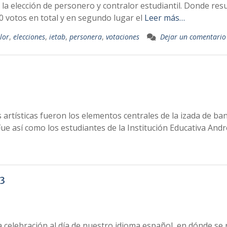
ó la elección de personero y contralor estudiantil. Donde res
votos en total y en segundo lugar el
Leer más…
lor
,
elecciones
,
ietab
,
personera
,
votaciones
Dejar un comentario
 artísticas fueron los elementos centrales de la izada de b
. Fue así como los estudiantes de la Institución Educativa And
3
 la celebración al día de nuestro idioma español, en dónde se