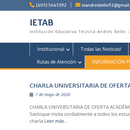
Saltar
(605) 5645392
ieandresbello92@gmail
al
contenido
IETAB
Institución Educativa Técnica Andrés Bello 
Institucional
Todas las Noticias!
Rutas de Atención
INFORMACIÓN P
CHARLA UNIVERSITARIA DE OFERT
7 de mayo de 2026
CHARLA UNIVERSITARIA DE OFERTA ACADÉMICA
Sastoque invita cordialmente a todos los estu
charla
Leer más…