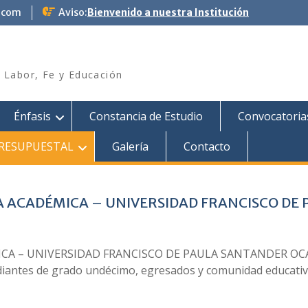
.com
Aviso:
Bienvenido a nuestra Institución
– Labor, Fe y Educación
Énfasis
Constancia de Estudio
Convocatoria
RESUPUESTAL
Galería
Contacto
A ACADÉMICA – UNIVERSIDAD FRANCISCO D
 – UNIVERSIDAD FRANCISCO DE PAULA SANTANDER OCAÑA ??
diantes de grado undécimo, egresados y comunidad educativa