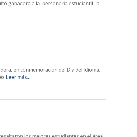
ultó ganadora a la personería estudiantil la
andera, en conmemoración del Día del Idioma.
rés
Leer más…
 resaltaron los mejores estudiantes en el área