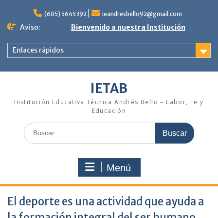
Saltar
al
(605) 5645392
ieandresbello92@gmail.com
contenido
Aviso:
Bienvenido a nuestra Institución
Enlaces rápidos
IETAB
Institución Educativa Técnica Andrés Bello – Labor, Fe y
Educación
Buscar:
Menú
El deporte es una actividad que ayuda a
la formación integral del ser humano