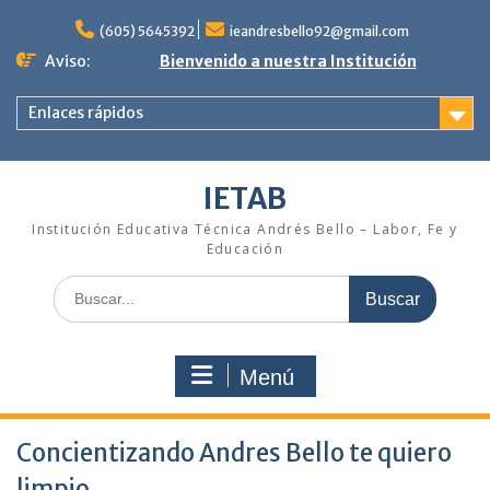
Saltar
al
(605) 5645392
ieandresbello92@gmail.com
contenido
Aviso:
Bienvenido a nuestra Institución
Enlaces rápidos
IETAB
Institución Educativa Técnica Andrés Bello – Labor, Fe y
Educación
Buscar:
Menú
Concientizando Andres Bello te quiero
limpio