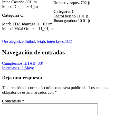
Irene Castaño 801 jm
Breiner vasquez 702 jt
Mateo Duque. 801 jm
Categoria C
Categoría C.
Sharol beleño 1101 jt
Jhoan gamboa 10 01 jt
María FDA Idarraga. 11_02 jm
Maicol Vidal Orduz. 11_01jm
Uncategorized
futbol
,
ietab
,
interclases2022
Navegación de entradas
Cumpleaños IETAB (30)
Interclases 1° Mayo
Deja una respuesta
Tu dirección de correo electrónico no será publicada.
Los campos
obligatorios están marcados con
*
Comentario
*