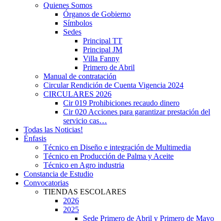
Quienes Somos
Órganos de Gobierno
Símbolos
Sedes
Principal TT
Principal JM
Villa Fanny
Primero de Abril
Manual de contratación
Circular Rendición de Cuenta Vigencia 2024
CIRCULARES 2026
Cir 019 Prohibiciones recaudo dinero
Cir 020 Acciones para garantizar prestación del
servicio cas…
Todas las Noticias!
Énfasis
Técnico en Diseño e integración de Multimedia
Técnico en Producción de Palma y Aceite
Técnico en Agro industria
Constancia de Estudio
Convocatorias
TIENDAS ESCOLARES
2026
2025
Sede Primero de Abril y Primero de Mayo